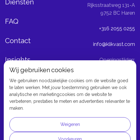
Diensten
Rijksstraatweg 131-A
9752 BC Haren
FAQ
+316 2055 0255
Contact
info@klikvast.com
Insights
Openingstijden:
ma-vr: 08:00 - 16:00
Wij gebruiken cookies
We gebruiken noodzakelijke cookies om de website goed
KVK: 97086436
te laten werken. Met jouw toestemming gebruiken we ook
BTW: NL867905074B01
analytische en marketingcookies om de website te
verbeteren, prestaties te meten en advertenties relevanter te
maken.
Geen getreuzel, gewoon
Link
resultaten.
Weigeren
Voorkeuren