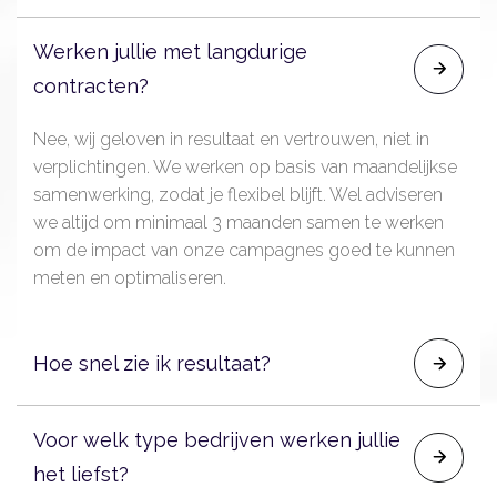
Wij helpen je bedrijf groeien door gerichte online
Werken jullie met langdurige
strategieën toe te passen, zoals Google Ads,
contracten?
conversieoptimalisatie en leadgeneratie. We zorgen
voor meetbare resultaten: meer klanten en een
Nee, wij geloven in resultaat en vertrouwen, niet in
hogere omzet. We starten altijd met een analyse van
verplichtingen. We werken op basis van maandelijkse
je markt en doelen, en bouwen van daaruit een
samenwerking, zodat je flexibel blijft. Wel adviseren
strategie op maat.
we altijd om minimaal 3 maanden samen te werken
om de impact van onze campagnes goed te kunnen
meten en optimaliseren.
Hoe snel zie ik resultaat?
Dat hangt af van het type campagne. Bij Google Ads
Voor welk type bedrijven werken jullie
kun je vaak binnen enkele dagen al verkeer en leads
het liefst?
genereren. Structurele groei en optimalisatie vergen